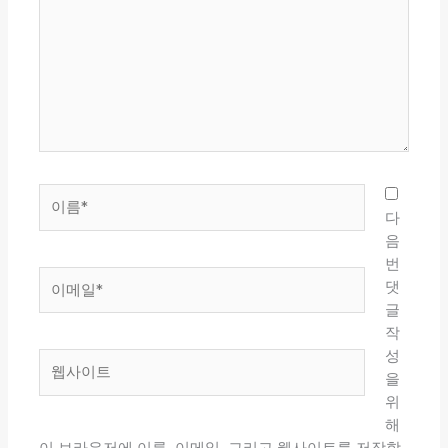
에
입
력
하
세
요...
이
름
다
*
음
번
이
댓
메
글
일
작
*
성
웹
을
사
위
이
해
트