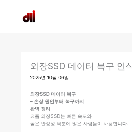
콘
텐
H
디엘아이 데이터복구센터
츠
문
로
건
너
뛰
기
외장SSD 데이터 복구 인
2025년 10월 06일
외장SSD 데이터 복구
– 손상 원인부터 복구까지
완벽 정리
요즘 외장SSD는 빠른 속도와
높은 안정성 덕분에 많은 사람들이 사용합니다.