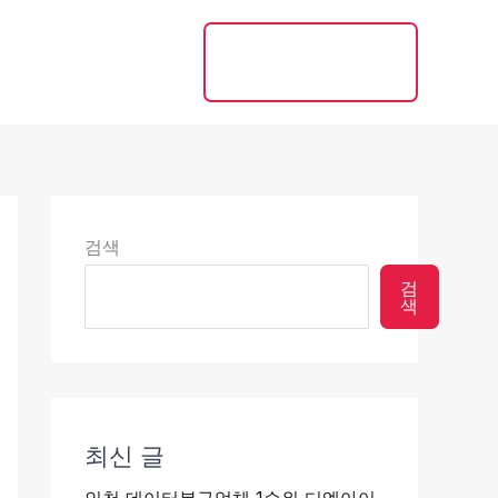
접수안내
032-866-
8466
검색
검
색
최신 글